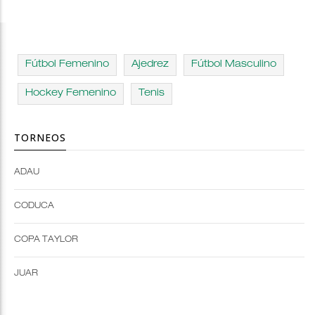
Fútbol Femenino
Ajedrez
Fútbol Masculino
Hockey Femenino
Tenis
TORNEOS
ADAU
Open
Open
Deportes
configuration
CODUCA
configuration
options
options
COPA TAYLOR
JUAR