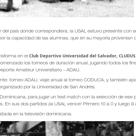
ar del país donde correspondiera, la USAL estuvo presente con s
por la capacidad de las alumnas, que en su mayoría provenían 
Club Deportivo Universidad del Salvador, CLUDUS
ansforma en el
omenzado los torneos de duración anual, jugando todos los fin
Deporte Amateur Universitario – ADAU.
nte: torneo ADAU, viaje anual al torneo CODUCA, y también apa
organizado por la Universidad de San Andrés.
a Dominicana, para jugar un test match con la selección de ese 
 En sus dos partidos ¡la USAL vence! Primero 10 a 0 y luego 8 
stada en la televisión dominicana.