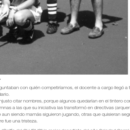
.
guntaban con quién competiríamos, el docente a cargo llegó a 
ario.
njusto citar nombres, porque algunos quedarían en el tintero co
nas a las que su iniciativa las transformó en directivas (arque
 aun siendo mamás siguieron jugando, otras que quisieran segu
re fue una tristeza.