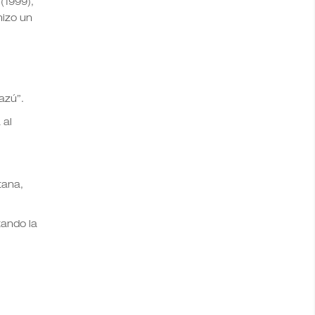
(1999),
hizo un
azú”.
 al
tana,
tando la