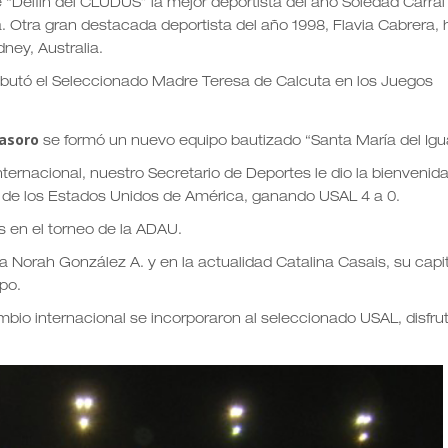
 “Delfín del CLUDUS” la mejor deportista del año Soledad Carral 
 Otra gran destacada deportista del año 1998, Flavia Cabrera, 
dney, Australia.
debutó el Seleccionado Madre Teresa de Calcuta en los Juegos
asoro
se formó un nuevo equipo bautizado “Santa María del Igu
ernacional, nuestro Secretario de Deportes le dio la bienvenida
ia de los Estados Unidos de América, ganando USAL 4 a 0.
 en el torneo de la ADAU.
era Norah González A. y en la actualidad Catalina Casais, su capi
mpo.
mbio internacional se incorporaron al seleccionado USAL, disfru