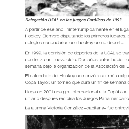
Delegación USAL en los juegos Católicos de 1993.
A partir de ese año, ininterrumpidamente en el lug
Hockey. Siempre disputando los primeros lugares, 
colegios secundarios con hockey como deporte.
En 1999, la comisión de deportes de la USAL se tr
comienza un nuevo ciclo. Dos años antes habían c
semana bajo la organización de la Asociación del 
El calendario del Hockey comenzó a ser más exige
Copa Taylor, un torneo que dura un fin de semana 
Llega en 2001 una gira internacional a la Repúblic
un año después recibiría los Juegos Panamericanos.
La alumna Victoria González –capitana– fue entrevi