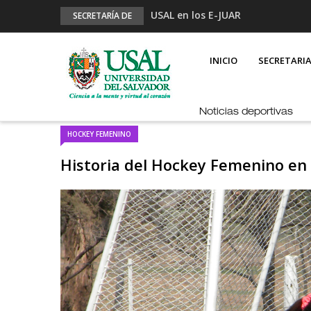
USAL en los E-JUAR
SECRETARÍA DE
DEPORTES
JUAR
MAIN
NAVIGATION
Fútbol Online
INICIO
SECRETARI
Palmarés
Esports en pandemia
Noticias deportivas
HOCKEY FEMENINO
Historia del Hockey Femenino en