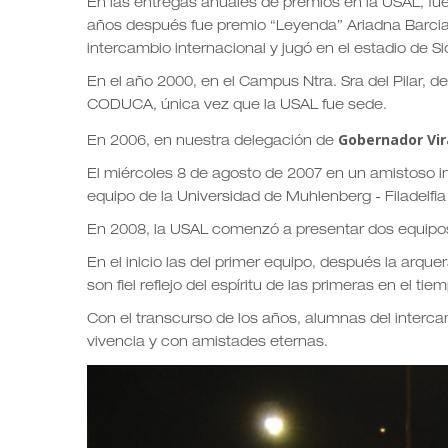
En las entregas anuales de premios en la USAL, fue
años después fue premio “Leyenda” Ariadna Barcia.
intercambio internacional y jugó en el estadio de Si
En el año 2000, en el Campus Ntra. Sra del Pilar, 
CODUCA, única vez que la USAL fue sede.
Gobernador Vir
En 2006, en nuestra delegación de
El miércoles 8 de agosto de 2007 en un amistoso int
equipo de la Universidad de Muhlenberg - Filadelf
En 2008, la USAL comenzó a presentar dos equipos
En el inicio las del primer equipo, después la arqu
son fiel reflejo del espíritu de las primeras en el tie
Con el transcurso de los años, alumnas del interca
vivencia y con amistades eternas.