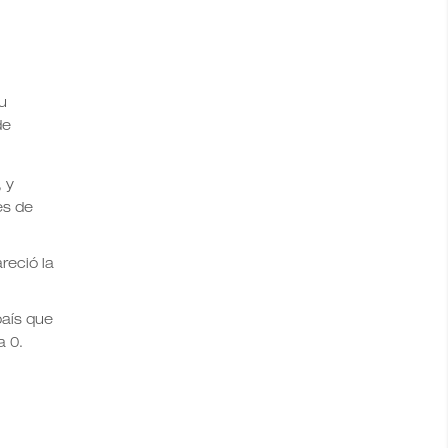
u
de
, y
es de
reció la
país que
a 0.