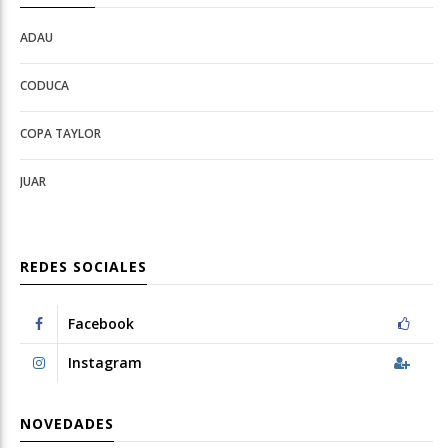
ADAU
Open
Open
Deportes
configuration
CODUCA
configuration
options
options
COPA TAYLOR
JUAR
REDES SOCIALES
Facebook
Instagram
NOVEDADES