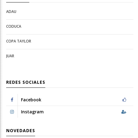
ADAU
Open
Open
Deportes
configuration
CODUCA
configuration
options
options
COPA TAYLOR
JUAR
REDES SOCIALES
Facebook
Instagram
NOVEDADES