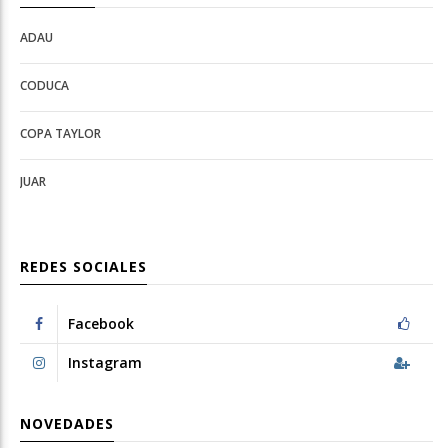
ADAU
Open
Open
Deportes
configuration
CODUCA
configuration
options
options
COPA TAYLOR
JUAR
REDES SOCIALES
Facebook
Instagram
NOVEDADES