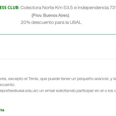
ESS CLUB
:
Colectora Norte Km 53,5 e Independencia 73
(Prov. Buenos Aires)
.
20% descuento para la USAL
ares, excepto el Tenis, que puede tener un pequeño arancel, y l
scuento.
eportes@usal.edu.ar) un email solicitando participar en el o los
rte