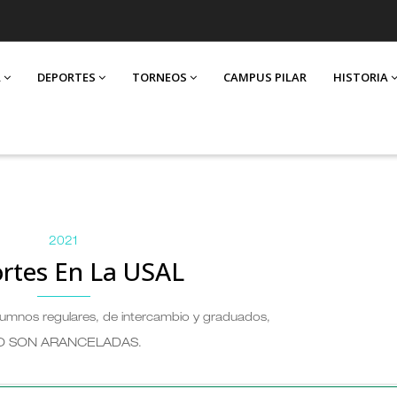
A
DEPORTES
TORNEOS
CAMPUS PILAR
HISTORIA
2021
rtes En La USAL
alumnos regulares, de intercambio y graduados,
O SON ARANCELADAS
.