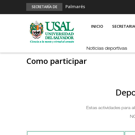
Palmarés
SECRETARÍA DE
DEPORTES
Esports en pandemia
MAIN
NAVIGATION
USAL en los E-JUAR
INICIO
SECRETARI
JUAR
Fútbol Online
Noticias deportivas
Como participar
Depo
Estas actividades para 
N