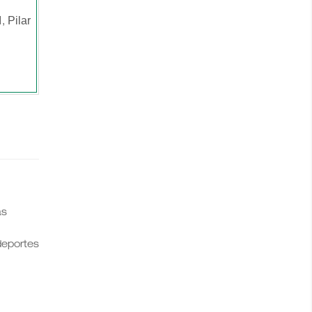
Pilar
1,
as
 deportes