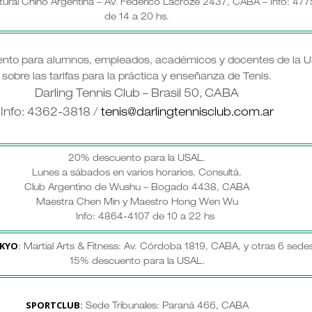
tural Chino Argentina – Av. Federico Lacroze 2437, CABA – Info: 47
de 14 a 20 hs.
nto para alumnos, empleados, académicos y docentes de la U
sobre las tarifas para la práctica y enseñanza de Tenis.
Darling Tennis Club – Brasil 50, CABA
Info: 4362-3818 /
tenis@darlingtennisclub.com.ar
20% descuento para la USAL.
Lunes a sábados en varios horarios.
Consultá.
Club Argentino de Wushu – Bogado 4438, CABA
Maestra Chen Min y Maestro Hong Wen Wu
Info: 4864-4107 de 10 a 22 hs
KYO
: Martial Arts & Fitness: Av. Córdoba 1819, CABA, y otras 6 sedes
15% descuento para la USAL.
SPORTCLUB
:
Sede Tribunales: Paraná 466, CABA