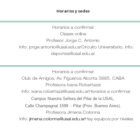
Horarios y sedes
Horarios a confirmar
Clases online
Profesor Jorge C. Antonio
Info: jorge.antonio@usal.edu.ar
Circuito Universitario, info:
deportes@usal.edu.ar
Horarios a confirmar
Club de Amigos, Av. Figueroa Alcorta 3885, CABA
Profesora Ivana Robertazzi
Info: ivana.robertazzi@usal.edu.ar
Horarios a confirmar
Campus Nuestra Señora del Pilar de la USAL,
Calle Champagnat 1599 - Pilar (Prov. Buenos Aires)
.
Profesora Jimena Colonna
Info:
jimena.colonna@usal.edu.ar
Hay equipos por niveles