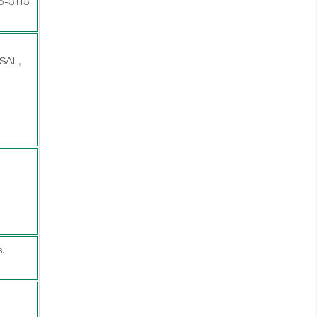
75-3113
SAL,
.