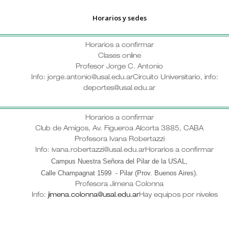
Horarios y sedes
Horarios a confirmar
Clases online
Profesor Jorge C. Antonio
Info: jorge.antonio@usal.edu.ar
Circuito Universitario, info:
deportes@usal.edu.ar
Horarios a confirmar
Club de Amigos, Av. Figueroa Alcorta 3885, CABA
Profesora Ivana Robertazzi
Info: ivana.robertazzi@usal.edu.ar
Horarios a confirmar
Campus Nuestra Señora del Pilar de la USAL,
Calle Champagnat 1599 - Pilar (Prov. Buenos Aires)
.
Profesora Jimena Colonna
Info:
jimena.colonna@usal.edu.ar
Hay equipos por niveles