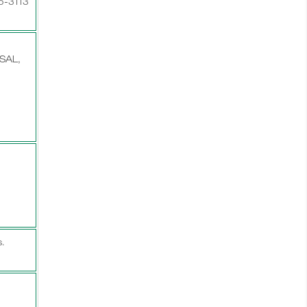
75-3113
SAL,
.