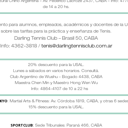
tural Chino Argentina – Av. Federico Lacroze 2437, CABA – Info: 47
de 14 a 20 hs.
nto para alumnos, empleados, académicos y docentes de la U
sobre las tarifas para la práctica y enseñanza de Tenis.
Darling Tennis Club – Brasil 50, CABA
Info: 4362-3818 /
tenis@darlingtennisclub.com.ar
20% descuento para la USAL.
Lunes a sábados en varios horarios.
Consultá.
Club Argentino de Wushu – Bogado 4438, CABA
Maestra Chen Min y Maestro Hong Wen Wu
Info: 4864-4107 de 10 a 22 hs
KYO
: Martial Arts & Fitness: Av. Córdoba 1819, CABA, y otras 6 sedes
15% descuento para la USAL.
SPORTCLUB
:
Sede Tribunales: Paraná 466, CABA