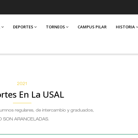
A
DEPORTES
TORNEOS
CAMPUS PILAR
HISTORIA
2021
rtes En La USAL
alumnos regulares, de intercambio y graduados,
O SON ARANCELADAS
.