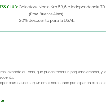
ESS CLUB
:
Colectora Norte Km 53,5 e Independencia 73
(Prov. Buenos Aires)
.
20% descuento para la USAL
ares, excepto el Tenis, que puede tener un pequeño arancel, y l
scuento.
eportes@usal.edu.ar) un email solicitando participar en el o los
rte