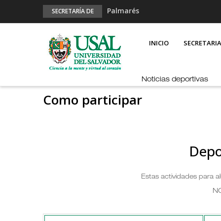
Palmarés
SECRETARÍA DE
DEPORTES
Esports en pandemia
MAIN
NAVIGATION
USAL en los E-JUAR
INICIO
SECRETARI
JUAR
Fútbol Online
Noticias deportivas
Como participar
Depo
Estas actividades para 
N