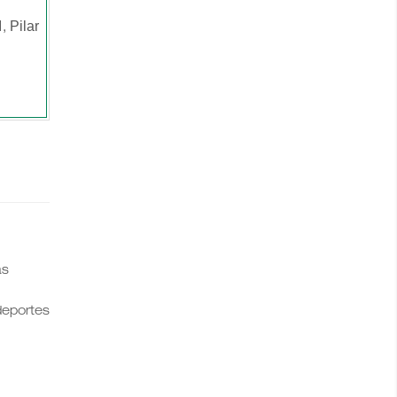
Pilar
1,
as
 deportes