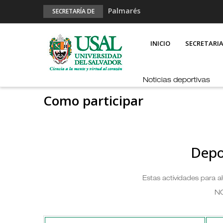
Palmarés
SECRETARÍA DE
DEPORTES
Esports en pandemia
MAIN
NAVIGATION
USAL en los E-JUAR
INICIO
SECRETARI
JUAR
Fútbol Online
Noticias deportivas
Como participar
Depo
Estas actividades para 
N