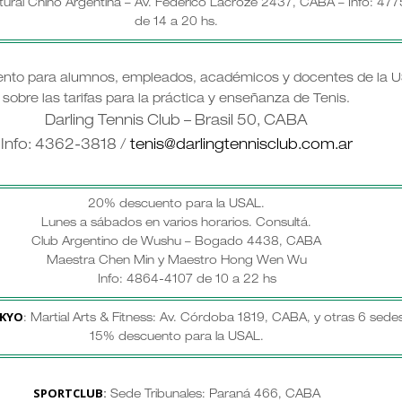
tural Chino Argentina – Av. Federico Lacroze 2437, CABA – Info: 47
de 14 a 20 hs.
nto para alumnos, empleados, académicos y docentes de la U
sobre las tarifas para la práctica y enseñanza de Tenis.
Darling Tennis Club – Brasil 50, CABA
Info: 4362-3818 /
tenis@darlingtennisclub.com.ar
20% descuento para la USAL.
Lunes a sábados en varios horarios.
Consultá.
Club Argentino de Wushu – Bogado 4438, CABA
Maestra Chen Min y Maestro Hong Wen Wu
Info: 4864-4107 de 10 a 22 hs
KYO
: Martial Arts & Fitness: Av. Córdoba 1819, CABA, y otras 6 sedes
15% descuento para la USAL.
SPORTCLUB
:
Sede Tribunales: Paraná 466, CABA