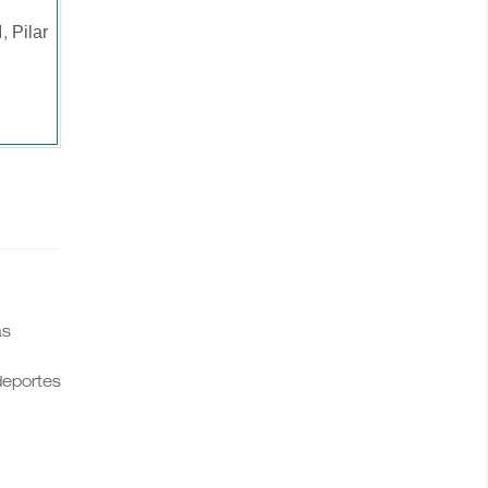
Pilar
1,
as
 deportes