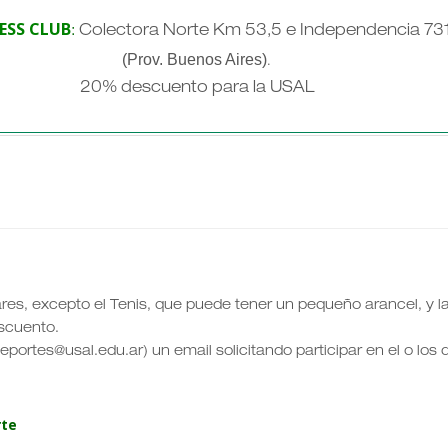
ESS CLUB
:
Colectora Norte Km 53,5 e Independencia 73
(Prov. Buenos Aires)
.
20% descuento para la USAL
ares, excepto el Tenis, que puede tener un pequeño arancel, y l
scuento.
eportes@usal.edu.ar) un email solicitando participar en el o los
rte