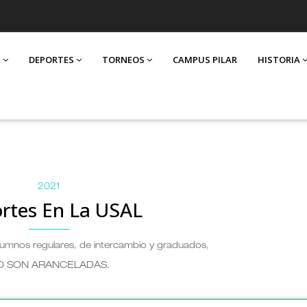
A
DEPORTES
TORNEOS
CAMPUS PILAR
HISTORIA
2021
rtes En La USAL
alumnos regulares, de intercambio y graduados,
O SON ARANCELADAS
.