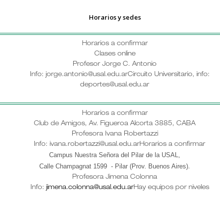
Horarios y sedes
Horarios a confirmar
Clases online
Profesor Jorge C. Antonio
Info: jorge.antonio@usal.edu.ar
Circuito Universitario, info:
deportes@usal.edu.ar
Horarios a confirmar
Club de Amigos, Av. Figueroa Alcorta 3885, CABA
Profesora Ivana Robertazzi
Info: ivana.robertazzi@usal.edu.ar
Horarios a confirmar
Campus Nuestra Señora del Pilar de la USAL,
Calle Champagnat 1599 - Pilar (Prov. Buenos Aires)
.
Profesora Jimena Colonna
Info:
jimena.colonna@usal.edu.ar
Hay equipos por niveles