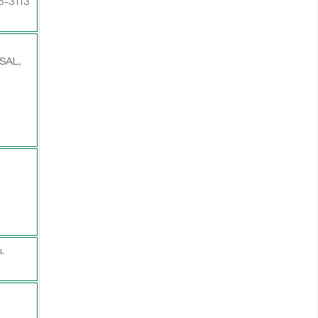
75-3113
SAL,
.