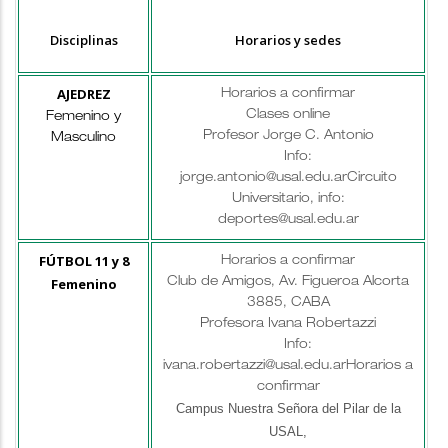
Disciplinas
Horarios y sedes
AJEDREZ
Horarios a confirmar
Clases online
Femenino y
Profesor Jorge C. Antonio
Masculino
Info:
jorge.antonio@usal.edu.ar
Circuito
Universitario, info:
deportes@usal.edu.ar
FÚTBOL 11 y 8
Horarios a confirmar
Femenino
Club de Amigos, Av. Figueroa Alcorta
3885, CABA
Profesora Ivana Robertazzi
Info:
ivana.robertazzi@usal.edu.ar
Horarios a
confirmar
Campus Nuestra Señora del Pilar de la
USAL,