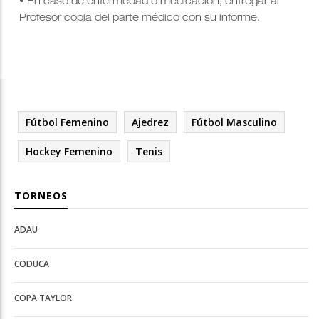
• En caso de enfermedad o medicación, entregar al
Profesor copia del parte médico con su informe.
Fútbol Femenino
Ajedrez
Fútbol Masculino
Hockey Femenino
Tenis
TORNEOS
ADAU
Open
Open
Deportes
configuration
CODUCA
configuration
options
options
COPA TAYLOR