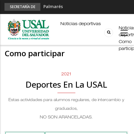
Palmarés
SECRETARÍA DE
DEPORTES
Esports en pandemia
USAL en los E-JUAR
Noticias deportivas
Noticia
JUAR
deport
Fútbol Online
Como
partici
Como participar
2021
Deportes En La USAL
Estas actividades para alumnos regulares, de intercambio y
graduados,
NO SON ARANCELADAS
.