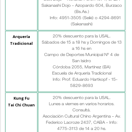
Sakanashi Dojo – Azopardo 604, Burzaco
(Bs.As.)
Info: 4951-3505 (Seiki) o 4294-8691
(Sakanashi)
Arquería
20% descuento para la USAL.
Tradicional
Sábados de 15 a 18 hs y Domingos de 13
a 16 hs en
Campo de Deportes Municipal Nº 4 de
San Isidro
Córdoba 2055, Martínez (BA)
Escuela de Arquería Tradicional
Info: Prof. Eduardo Hartkopf - 15-
5829-8693
Kung Fu
20% descuento para la USAL.
Tai Chi Chuan
Lunes a viernes en varios horarios.
Consultá.
Asociación Cultural Chino Argentina – Av.
Federico Lacroze 2437, CABA – Info:
4775-3113 de 14 a 20 hs.