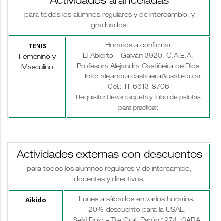
Actividades aranceladas
para todos los alumnos regulares y de intercambio, y
graduados.
TENIS
Horarios a confirmar
El Abierto – Galván 3920, C.A.B.A.
Femenino y
Profesora Alejandra Castiñeira de Dios
Masculino
Info: alejandra.castineira@usal.edu.ar
Cel.: 11-6613-8706
Requisito: Llevar raqueta y tubo de pelotas
para practicar.
Actividades externas con descuentos
para todos los alumnos regulares y de intercambio,
docentes y directivos.
Aikido
Lunes a sábados en varios horarios.
20% descuento para la USAL.
Seiki Dojo – Tte.Gral. Perón 1974, CABA