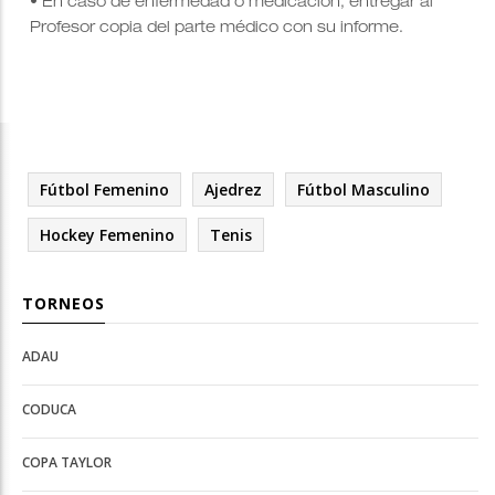
• En caso de enfermedad o medicación, entregar al
Profesor copia del parte médico con su informe.
Fútbol Femenino
Ajedrez
Fútbol Masculino
Hockey Femenino
Tenis
TORNEOS
ADAU
Open
Open
Deportes
configuration
CODUCA
configuration
options
options
COPA TAYLOR