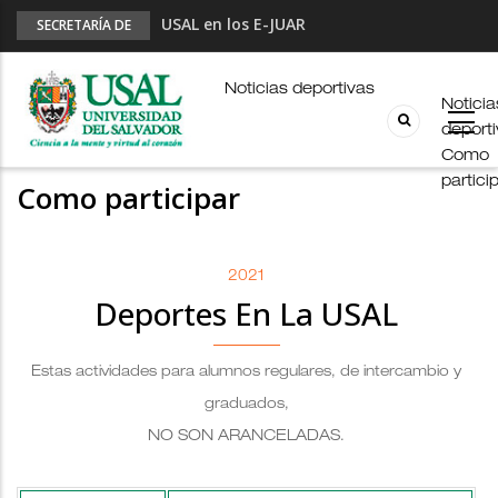
USAL en los E-JUAR
SECRETARÍA DE
DEPORTES
JUAR
Fútbol Online
Noticias deportivas
Noticia
Palmarés
deport
Esports en pandemia
Como
partici
Como participar
2021
Deportes En La USAL
Estas actividades para alumnos regulares, de intercambio y
graduados,
NO SON ARANCELADAS
.