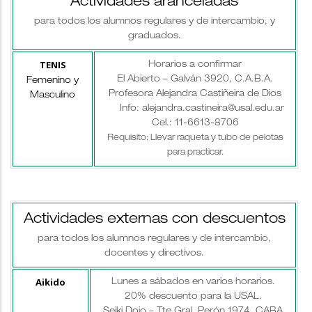
Actividades aranceladas
para todos los alumnos regulares y de intercambio, y
graduados.
TENIS
Horarios a confirmar
El Abierto – Galván 3920, C.A.B.A.
Femenino y
Profesora Alejandra Castiñeira de Dios
Masculino
Info: alejandra.castineira@usal.edu.ar
Cel.: 11-6613-8706
Requisito: Llevar raqueta y tubo de pelotas
para practicar.
Actividades externas con descuentos
para todos los alumnos regulares y de intercambio,
docentes y directivos.
Aikido
Lunes a sábados en varios horarios.
20% descuento para la USAL.
Seiki Dojo – Tte.Gral. Perón 1974, CABA