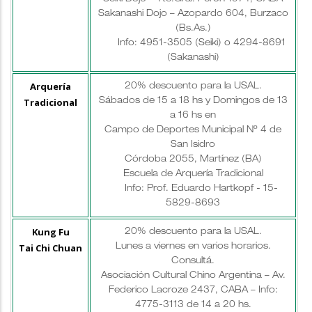
Sakanashi Dojo – Azopardo 604, Burzaco
(Bs.As.)
Info: 4951-3505 (Seiki) o 4294-8691
(Sakanashi)
Arquería
20% descuento para la USAL.
Tradicional
Sábados de 15 a 18 hs y Domingos de 13
a 16 hs en
Campo de Deportes Municipal Nº 4 de
San Isidro
Córdoba 2055, Martínez (BA)
Escuela de Arquería Tradicional
Info: Prof. Eduardo Hartkopf - 15-
5829-8693
Kung Fu
20% descuento para la USAL.
Tai Chi Chuan
Lunes a viernes en varios horarios.
Consultá.
Asociación Cultural Chino Argentina – Av.
Federico Lacroze 2437, CABA – Info:
4775-3113 de 14 a 20 hs.