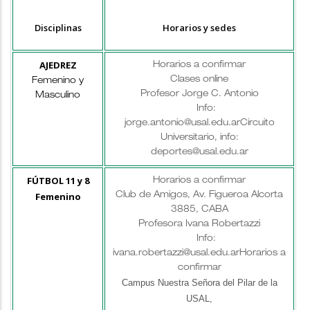
Disciplinas
Horarios y sedes
AJEDREZ
Horarios a confirmar
Clases online
Femenino y
Profesor Jorge C. Antonio
Masculino
Info:
jorge.antonio@usal.edu.ar
Circuito
Universitario, info:
deportes@usal.edu.ar
FÚTBOL 11 y 8
Horarios a confirmar
Femenino
Club de Amigos, Av. Figueroa Alcorta
3885, CABA
Profesora Ivana Robertazzi
Info:
ivana.robertazzi@usal.edu.ar
Horarios a
confirmar
Campus Nuestra Señora del Pilar de la
USAL,