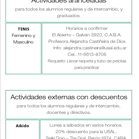
Actividades aranceladas
para todos los alumnos regulares y de intercambio, y
graduados.
TENIS
Horarios a confirmar
El Abierto – Galván 3920, C.A.B.A.
Femenino y
Profesora Alejandra Castiñeira de Dios
Masculino
Info: alejandra.castineira@usal.edu.ar
Cel.: 11-6613-8706
Requisito: Llevar raqueta y tubo de pelotas
para practicar.
Actividades externas con descuentos
para todos los alumnos regulares y de intercambio,
docentes y directivos.
Aikido
Lunes a sábados en varios horarios.
20% descuento para la USAL.
Seiki Dojo – Tte.Gral. Perón 1974, CABA