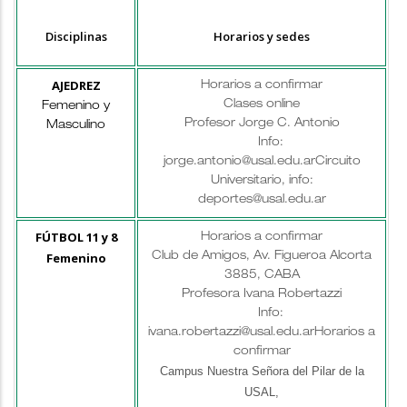
Disciplinas
Horarios y sedes
AJEDREZ
Horarios a confirmar
Clases online
Femenino y
Profesor Jorge C. Antonio
Masculino
Info:
jorge.antonio@usal.edu.ar
Circuito
Universitario, info:
deportes@usal.edu.ar
FÚTBOL 11 y 8
Horarios a confirmar
Femenino
Club de Amigos, Av. Figueroa Alcorta
3885, CABA
Profesora Ivana Robertazzi
Info:
ivana.robertazzi@usal.edu.ar
Horarios a
confirmar
Campus Nuestra Señora del Pilar de la
USAL,