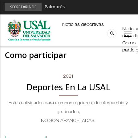
Palmarés
SECRETARÍA DE
DEPORTES
Esports en pandemia
USAL en los E-JUAR
Noticias deportivas
Noticia
JUAR
deport
Fútbol Online
Como
partici
Como participar
2021
Deportes En La USAL
Estas actividades para alumnos regulares, de intercambio y
graduados,
NO SON ARANCELADAS
.