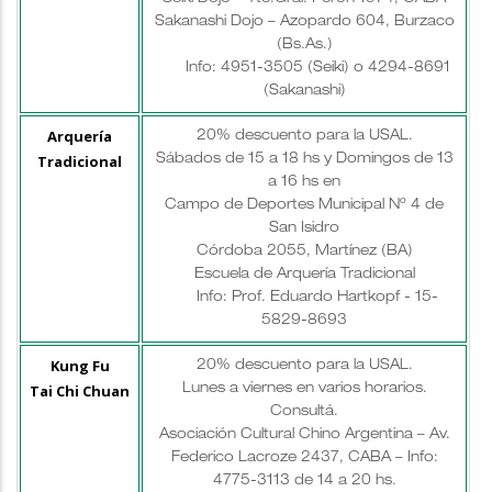
Sakanashi Dojo – Azopardo 604, Burzaco
(Bs.As.)
Info: 4951-3505 (Seiki) o 4294-8691
(Sakanashi)
Arquería
20% descuento para la USAL.
Tradicional
Sábados de 15 a 18 hs y Domingos de 13
a 16 hs en
Campo de Deportes Municipal Nº 4 de
San Isidro
Córdoba 2055, Martínez (BA)
Escuela de Arquería Tradicional
Info: Prof. Eduardo Hartkopf - 15-
5829-8693
Kung Fu
20% descuento para la USAL.
Tai Chi Chuan
Lunes a viernes en varios horarios.
Consultá.
Asociación Cultural Chino Argentina – Av.
Federico Lacroze 2437, CABA – Info:
4775-3113 de 14 a 20 hs.