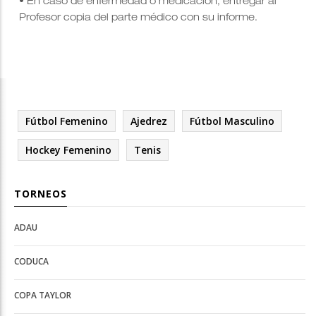
• En caso de enfermedad o medicación, entregar al
Profesor copia del parte médico con su informe.
Fútbol Femenino
Ajedrez
Fútbol Masculino
Hockey Femenino
Tenis
TORNEOS
ADAU
Open
Open
Deportes
configuration
CODUCA
configuration
options
options
COPA TAYLOR