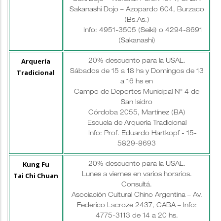
Sakanashi Dojo – Azopardo 604, Burzaco
(Bs.As.)
Info: 4951-3505 (Seiki) o 4294-8691
(Sakanashi)
Arquería
20% descuento para la USAL.
Tradicional
Sábados de 15 a 18 hs y Domingos de 13
a 16 hs en
Campo de Deportes Municipal Nº 4 de
San Isidro
Córdoba 2055, Martínez (BA)
Escuela de Arquería Tradicional
Info: Prof. Eduardo Hartkopf - 15-
5829-8693
Kung Fu
20% descuento para la USAL.
Tai Chi Chuan
Lunes a viernes en varios horarios.
Consultá.
Asociación Cultural Chino Argentina – Av.
Federico Lacroze 2437, CABA – Info:
4775-3113 de 14 a 20 hs.