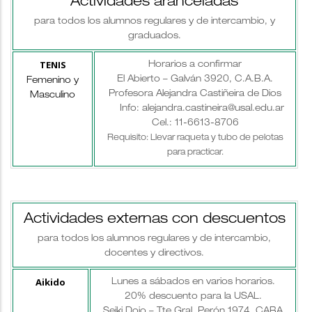
Actividades aranceladas
para todos los alumnos regulares y de intercambio, y
graduados.
TENIS
Horarios a confirmar
El Abierto – Galván 3920, C.A.B.A.
Femenino y
Profesora Alejandra Castiñeira de Dios
Masculino
Info: alejandra.castineira@usal.edu.ar
Cel.: 11-6613-8706
Requisito: Llevar raqueta y tubo de pelotas
para practicar.
Actividades externas con descuentos
para todos los alumnos regulares y de intercambio,
docentes y directivos.
Aikido
Lunes a sábados en varios horarios.
20% descuento para la USAL.
Seiki Dojo – Tte.Gral. Perón 1974, CABA