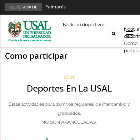
Palmarés
SECRETARÍA DE
DEPORTES
Esports en pandemia
USAL en los E-JUAR
Noticias deportivas
Noticia
JUAR
deport
Fútbol Online
Como
partici
Como participar
2021
Deportes En La USAL
Estas actividades para alumnos regulares, de intercambio y
graduados,
NO SON ARANCELADAS
.