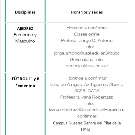
Disciplinas
Horarios y sedes
AJEDREZ
Horarios a confirmar
Clases online
Femenino y
Profesor Jorge C. Antonio
Masculino
Info:
jorge.antonio@usal.edu.ar
Circuito
Universitario, info:
deportes@usal.edu.ar
FÚTBOL 11 y 8
Horarios a confirmar
Femenino
Club de Amigos, Av. Figueroa Alcorta
3885, CABA
Profesora Ivana Robertazzi
Info:
ivana.robertazzi@usal.edu.ar
Horarios a
confirmar
Campus Nuestra Señora del Pilar de la
USAL,