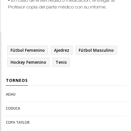
• En caso de enfermedad o medicación, entregar al
Profesor copia del parte médico con su informe.
Fútbol Femenino
Ajedrez
Fútbol Masculino
Hockey Femenino
Tenis
TORNEOS
ADAU
Open
Open
Deportes
configuration
CODUCA
configuration
options
options
COPA TAYLOR