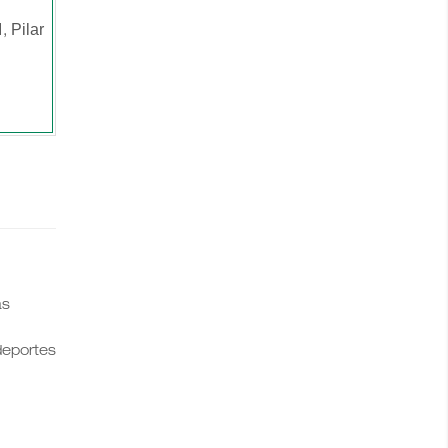
Pilar
1,
as
 deportes