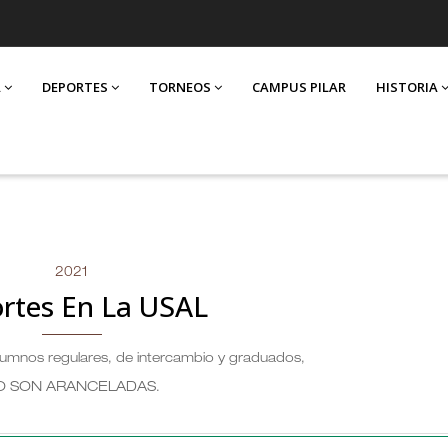
A
DEPORTES
TORNEOS
CAMPUS PILAR
HISTORIA
2021
rtes En La USAL
alumnos regulares, de intercambio y graduados,
O SON ARANCELADAS
.