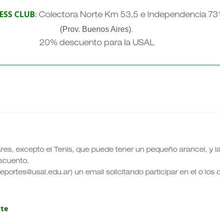
ESS CLUB
:
Colectora Norte Km 53,5 e Independencia 73
(Prov. Buenos Aires)
.
20% descuento para la USAL
ares, excepto el Tenis, que puede tener un pequeño arancel, y l
scuento.
eportes@usal.edu.ar) un email solicitando participar en el o los
rte