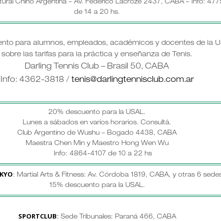
tural Chino Argentina – Av. Federico Lacroze 2437, CABA – Info: 47
de 14 a 20 hs.
nto para alumnos, empleados, académicos y docentes de la U
sobre las tarifas para la práctica y enseñanza de Tenis.
Darling Tennis Club – Brasil 50, CABA
Info: 4362-3818 /
tenis@darlingtennisclub.com.ar
20% descuento para la USAL.
Lunes a sábados en varios horarios.
Consultá.
Club Argentino de Wushu – Bogado 4438, CABA
Maestra Chen Min y Maestro Hong Wen Wu
Info: 4864-4107 de 10 a 22 hs
KYO
: Martial Arts & Fitness: Av. Córdoba 1819, CABA, y otras 6 sedes
15% descuento para la USAL.
SPORTCLUB
:
Sede Tribunales: Paraná 466, CABA