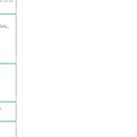
75-3113
SAL,
.