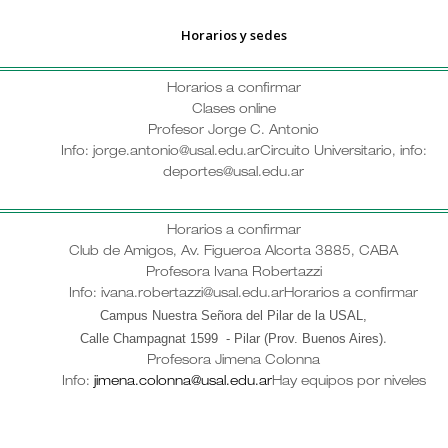
Horarios y sedes
Horarios a confirmar
Clases online
Profesor Jorge C. Antonio
Info: jorge.antonio@usal.edu.ar
Circuito Universitario, info:
deportes@usal.edu.ar
Horarios a confirmar
Club de Amigos, Av. Figueroa Alcorta 3885, CABA
Profesora Ivana Robertazzi
Info: ivana.robertazzi@usal.edu.ar
Horarios a confirmar
Campus Nuestra Señora del Pilar de la USAL,
Calle Champagnat 1599 - Pilar (Prov. Buenos Aires)
.
Profesora Jimena Colonna
Info:
jimena.colonna@usal.edu.ar
Hay equipos por niveles