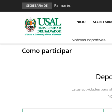
Palmarés
SECRETARÍA DE
DEPORTES
Esports en pandemia
MAIN
NAVIGATION
USAL en los E-JUAR
INICIO
SECRETARI
JUAR
Fútbol Online
Noticias deportivas
Como participar
Depo
Estas actividades para 
N