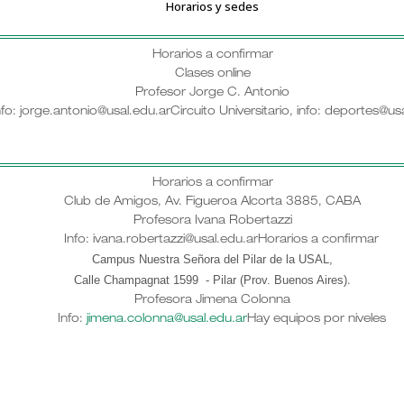
Horarios y sedes
Horarios a confirmar
Clases online
Profesor Jorge C. Antonio
: jorge.antonio@usal.edu.ar
Circuito Universitario, info: deportes@us
Horarios a confirmar
Club de Amigos, Av. Figueroa Alcorta 3885, CABA
Profesora Ivana Robertazzi
Info: ivana.robertazzi@usal.edu.ar
Horarios a confirmar
Campus Nuestra Señora del Pilar de la USAL,
Calle Champagnat 1599 - Pilar (Prov. Buenos Aires)
.
Profesora Jimena Colonna
Info:
jimena.colonna@usal.edu.ar
Hay equipos por niveles