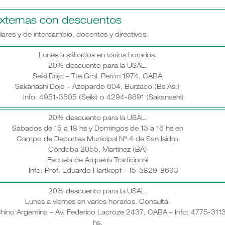
externas con descuentos
ares y de intercambio, docentes y directivos.
Lunes a sábados en varios horarios.
20% descuento para la USAL.
Seiki Dojo – Tte.Gral. Perón 1974, CABA
Sakanashi Dojo – Azopardo 604, Burzaco (Bs.As.)
Info: 4951-3505 (Seiki) o 4294-8691 (Sakanashi)
20% descuento para la USAL.
Sábados de 15 a 18 hs y Domingos de 13 a 16 hs en
Campo de Deportes Municipal Nº 4 de San Isidro
Córdoba 2055, Martínez (BA)
Escuela de Arquería Tradicional
Info: Prof. Eduardo Hartkopf - 15-5829-8693
20% descuento para la USAL.
Lunes a viernes en varios horarios. Consultá.
Chino Argentina – Av. Federico Lacroze 2437, CABA – Info: 4775-311
hs.