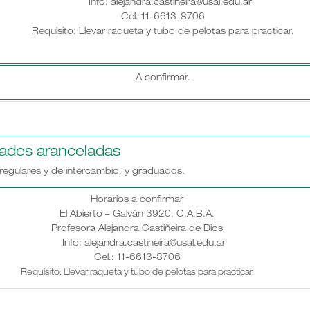
Info: alejandra.castineira@usal.edu.ar
Cel. 11-6613-8706
Requisito: Llevar raqueta y tubo de pelotas para practicar.
A confirmar.
dades aranceladas
regulares y de intercambio, y graduados.
Horarios a confirmar
El Abierto – Galván 3920, C.A.B.A.
Profesora Alejandra Castiñeira de Dios
Info: alejandra.castineira@usal.edu.ar
Cel.: 11-6613-8706
Requisito: Llevar raqueta y tubo de pelotas para practicar.