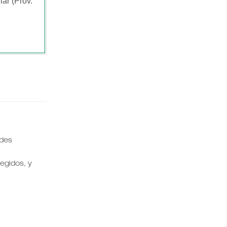
lar (Prov.
ades
legidos, y