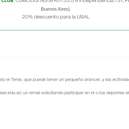
 CLUB
Pi
:
Colectora Norte Km 53,5 e Independencia 731,
Buenos Aires)
.
20% descuento para la USAL
pto el Tenis, que puede tener un pequeño arancel, y las Activid
al.edu.ar) un email solicitando participar en el o los deportes e