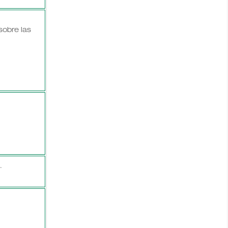
obre las
.