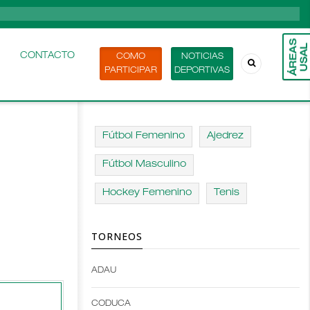
CONTACTO
COMO
NOTICIAS
PARTICIPAR
DEPORTIVAS
Fútbol Femenino
Ajedrez
Fútbol Masculino
Hockey Femenino
Tenis
TORNEOS
ADAU
Open
Open
Deportes
configuration
CODUCA
configuration
options