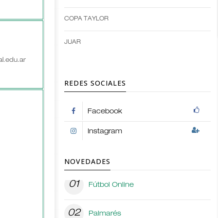
options
COPA TAYLOR
JUAR
al.edu.ar
REDES SOCIALES
Facebook
Instagram
NOVEDADES
01
Fútbol Online
02
Palmarés