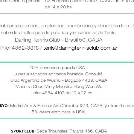
tural Chino Argentina – Av. Federico Lacroze 2437, CABA – Info: 47
de 14 a 20 hs.
nto para alumnos, empleados, académicos y docentes de la U
sobre las tarifas para la práctica y enseñanza de Tenis.
Darling Tennis Club – Brasil 50, CABA
Info: 4362-3818 /
tenis@darlingtennisclub.com.ar
20% descuento para la USAL.
Lunes a sábados en varios horarios.
Consultá.
Club Argentino de Wushu – Bogado 4438, CABA
Maestra Chen Min y Maestro Hong Wen Wu
Info: 4864-4107 de 10 a 22 hs
KYO
: Martial Arts & Fitness: Av. Córdoba 1819, CABA, y otras 6 sedes
15% descuento para la USAL.
SPORTCLUB
:
Sede Tribunales: Paraná 466, CABA