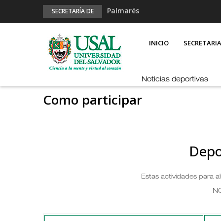
Palmarés
SECRETARÍA DE
DEPORTES
Esports en pandemia
MAIN
NAVIGATION
USAL en los E-JUAR
INICIO
SECRETARI
JUAR
Fútbol Online
Noticias deportivas
Como participar
Depo
Estas actividades para 
N