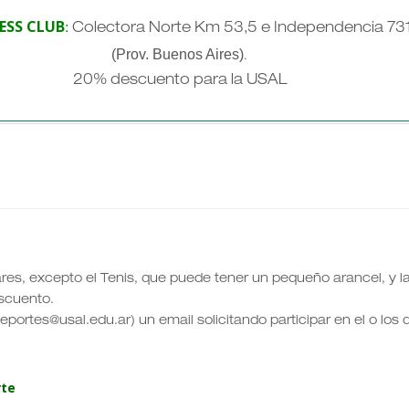
ESS CLUB
:
Colectora Norte Km 53,5 e Independencia 73
(Prov. Buenos Aires)
.
20% descuento para la USAL
ares, excepto el Tenis, que puede tener un pequeño arancel, y l
scuento.
eportes@usal.edu.ar) un email solicitando participar en el o los
rte