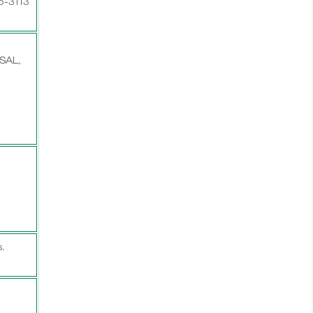
75-3113
SAL,
.