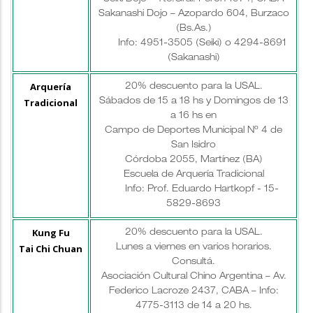
Sakanashi Dojo – Azopardo 604, Burzaco
(Bs.As.)
Info: 4951-3505 (Seiki) o 4294-8691
(Sakanashi)
Arquería
20% descuento para la USAL.
Tradicional
Sábados de 15 a 18 hs y Domingos de 13
a 16 hs en
Campo de Deportes Municipal Nº 4 de
San Isidro
Córdoba 2055, Martínez (BA)
Escuela de Arquería Tradicional
Info: Prof. Eduardo Hartkopf - 15-
5829-8693
Kung Fu
20% descuento para la USAL.
Tai Chi Chuan
Lunes a viernes en varios horarios.
Consultá.
Asociación Cultural Chino Argentina – Av.
Federico Lacroze 2437, CABA – Info:
4775-3113 de 14 a 20 hs.