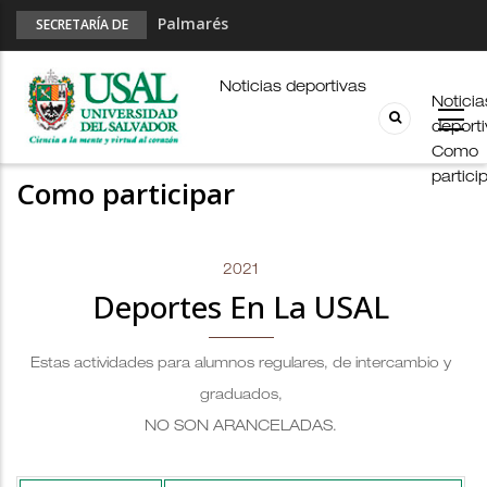
Palmarés
SECRETARÍA DE
DEPORTES
Esports en pandemia
USAL en los E-JUAR
Noticias deportivas
Noticia
JUAR
deport
Fútbol Online
Como
partici
Como participar
2021
Deportes En La USAL
Estas actividades para alumnos regulares, de intercambio y
graduados,
NO SON ARANCELADAS
.