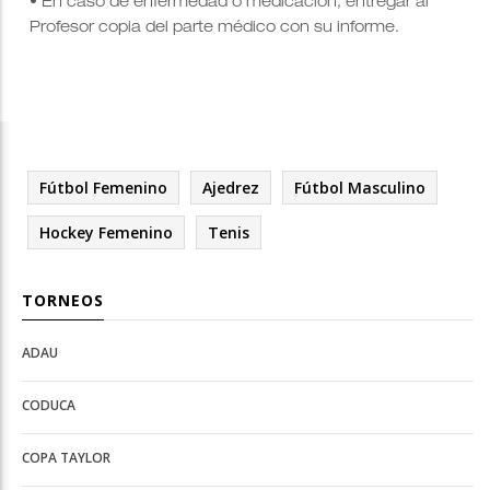
• En caso de enfermedad o medicación, entregar al
Profesor copia del parte médico con su informe.
Fútbol Femenino
Ajedrez
Fútbol Masculino
Hockey Femenino
Tenis
TORNEOS
ADAU
Open
Open
Deportes
configuration
CODUCA
configuration
options
options
COPA TAYLOR