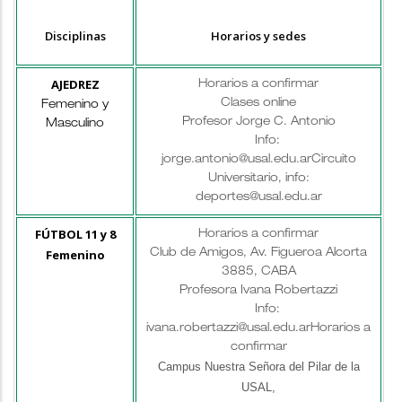
Disciplinas
Horarios y sedes
AJEDREZ
Horarios a confirmar
Clases online
Femenino y
Profesor Jorge C. Antonio
Masculino
Info:
jorge.antonio@usal.edu.ar
Circuito
Universitario, info:
deportes@usal.edu.ar
FÚTBOL 11 y 8
Horarios a confirmar
Femenino
Club de Amigos, Av. Figueroa Alcorta
3885, CABA
Profesora Ivana Robertazzi
Info:
ivana.robertazzi@usal.edu.ar
Horarios a
confirmar
Campus Nuestra Señora del Pilar de la
USAL,