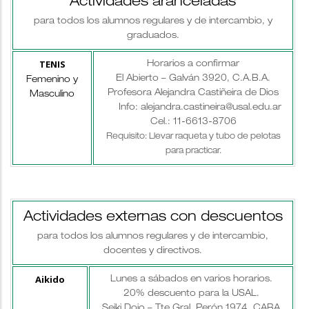
Actividades aranceladas
para todos los alumnos regulares y de intercambio, y
graduados.
TENIS
Horarios a confirmar
El Abierto – Galván 3920, C.A.B.A.
Femenino y
Profesora Alejandra Castiñeira de Dios
Masculino
Info: alejandra.castineira@usal.edu.ar
Cel.: 11-6613-8706
Requisito: Llevar raqueta y tubo de pelotas
para practicar.
Actividades externas con descuentos
para todos los alumnos regulares y de intercambio,
docentes y directivos.
Aikido
Lunes a sábados en varios horarios.
20% descuento para la USAL.
Seiki Dojo – Tte.Gral. Perón 1974, CABA