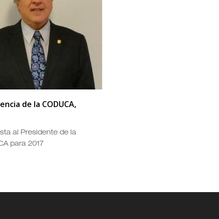
dencia de la CODUCA,
sta al Presidente de la
A para 2017