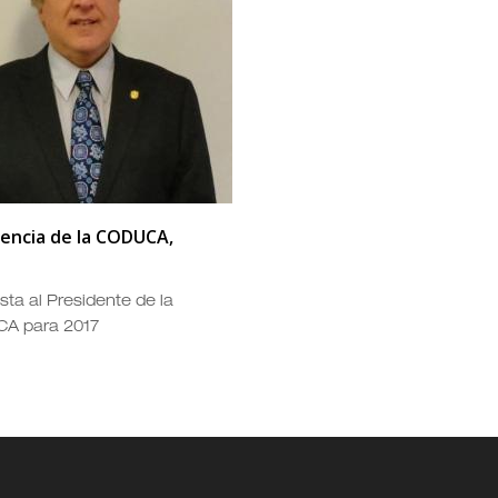
dencia de la CODUCA,
sta al Presidente de la
A para 2017