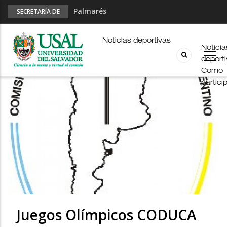
Palmarés
SECRETARÍA DE
DEPORTES
Esports en pandemia
USAL en los E-JUAR
Noticias deportivas
Noticia
JUAR
deport
Fútbol Online
Como
partici
Juegos Olímpicos CODUCA