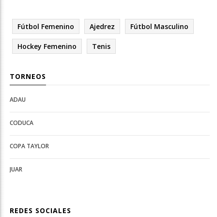
Fútbol Femenino
Ajedrez
Fútbol Masculino
Hockey Femenino
Tenis
TORNEOS
ADAU
Open
Open
Deportes
configuration
CODUCA
configuration
options
options
COPA TAYLOR
JUAR
REDES SOCIALES