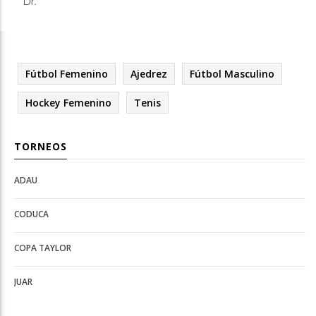
Dr.
Fútbol Femenino
Ajedrez
Fútbol Masculino
Hockey Femenino
Tenis
TORNEOS
ADAU
Open
Open
Deportes
configuration
CODUCA
configuration
options
options
COPA TAYLOR
JUAR